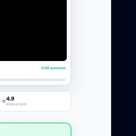
0:00 assistido
4.9
⭐
AVALIAÇÃO