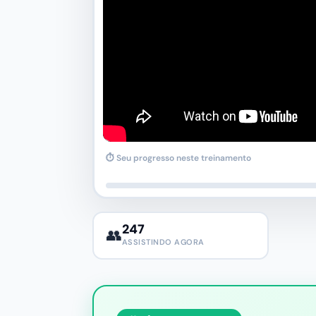
⏱ Seu progresso neste treinamento
247
👥
ASSISTINDO AGORA