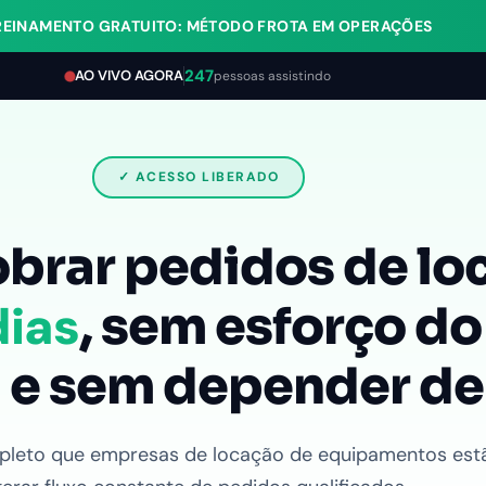
TREINAMENTO GRATUITO: MÉTODO FROTA EM OPERAÇÕES
247
AO VIVO AGORA
pessoas assistindo
✓ ACESSO LIBERADO
brar pedidos de lo
dias
, sem esforço do
 e sem depender de
pleto que empresas de locação de equipamentos est